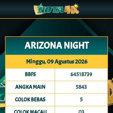
ARIZONA NIGHT
Minggu, 09 Agustus 2026
64518739
BBFS
5843
ANGKA MAIN
5
COLOK BEBAS
03
COLOK MACAU